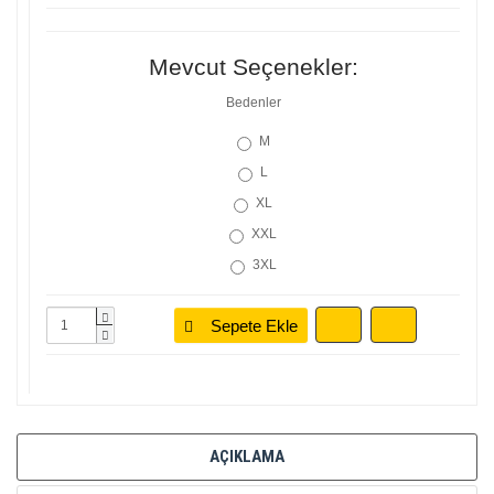
Mevcut Seçenekler:
Bedenler
M
L
XL
XXL
3XL
Sepete Ekle
AÇIKLAMA