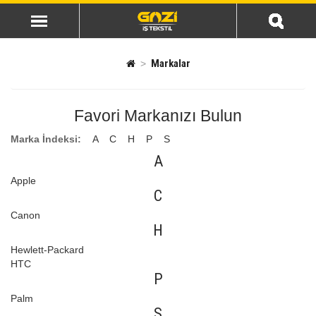
Markalar
Favori Markanızı Bulun
Marka İndeksi:
A
C
H
P
S
A
Apple
C
Canon
H
Hewlett-Packard
HTC
P
Palm
S